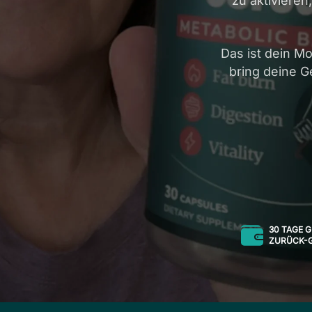
zu aktiviere
Das ist dein M
bring deine G
30 TAGE G
ZURÜCK-G