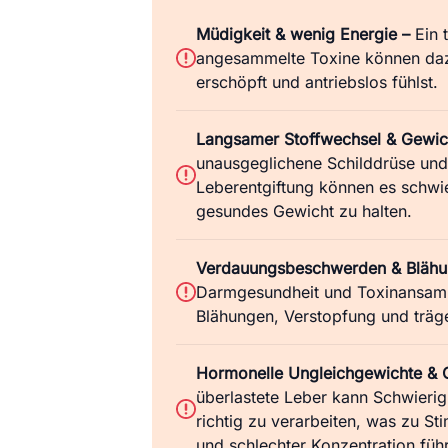
Müdigkeit & wenig Energie –
Ein 
angesammelte Toxine können daz
erschöpft und antriebslos fühlst.
Langsamer Stoffwechsel & Gewic
unausgeglichene Schilddrüse und 
Leberentgiftung können es schwi
gesundes Gewicht zu halten.
Verdauungsbeschwerden & Blähu
Darmgesundheit und Toxinansam
Blähungen, Verstopfung und träg
Hormonelle Ungleichgewichte & G
überlastete Leber kann Schwieri
richtig zu verarbeiten, was zu
und schlechter Konzentration führ