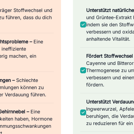
träger Stoffwechsel und
Unterstützt natürlich
u führen, dass du dich
und Grüntee-Extrakt 
indem sie den Stoffw
verbessern und oxida
anhaltende Vitalität.
htsprobleme –
Eine
ineffiziente
erig machen, ein
Fördert Stoffwechsel
Cayenne und Bittero
Thermogenese zu unte
verbessern und einen
ngen –
Schlechte
fördern.
mlungen können zu
er Verdauung führen.
Unterstützt Verdauun
Ingwerwurzel, Apfele
ehirnnebel –
Eine
beruhigen, die Verd
gkeiten haben, Hormone
zu reduzieren für ei
 Stimmungsschwankungen
t.