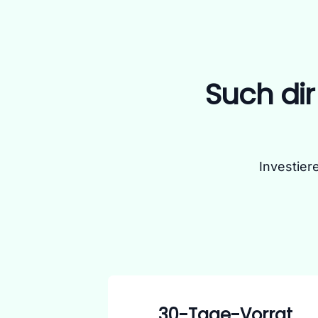
Such di
Investier
30-Tage-Vorrat