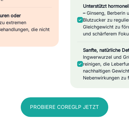
Unterstützt hormonel
–
Ginseng, Berberin u
uren oder
Blutzucker zu reguli
zu extremen
Gleichgewicht zu för
ehandlungen, die nicht
und schärferem Fokus
Sanfte, natürliche D
Ingwerwurzel und Grü
reinigen, die Leberfu
nachhaltigen Gewicht
Nebenwirkungen zu f
PROBIERE COREGLP JETZT