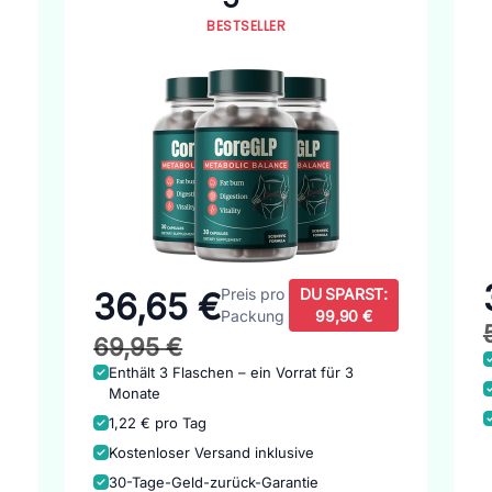
BESTSELLER
Preis pro
DU SPARST:
36,65 €
Packung
99,90 €
69,95 €
Enthält 3 Flaschen – ein Vorrat für 3
Monate
1,22 € pro Tag
Kostenloser Versand inklusive
30-Tage-Geld-zurück-Garantie