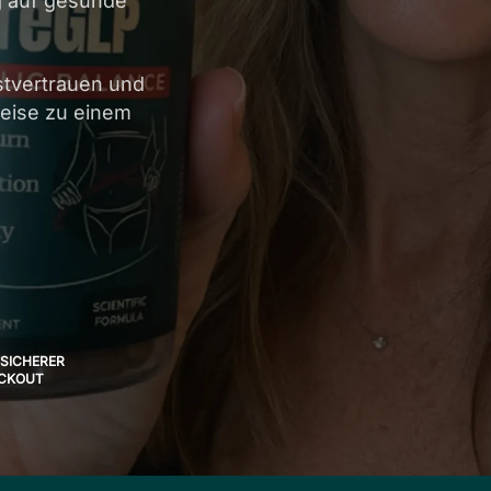
g auf gesunde
stvertrauen und
Reise zu einem
-SICHERER
CKOUT