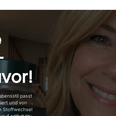
e
–
uvor!
ebensstil passt
iert und von
n Stoffwechsel