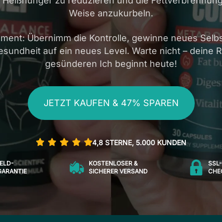
n, Heißhunger zu reduzieren und die Fettverbrennun
Weise anzukurbeln.
oment: Übernimm die Kontrolle, gewinne neues Selb
esundheit auf ein neues Level. Warte nicht – deine 
gesünderen Ich beginnt heute!
JETZT KAUFEN & 47% SPAREN
4,8 STERNE, 5.000 KUNDEN
ELD-
KOSTENLOSER &
SSL
ARANTIE
SICHERER VERSAND
CHE