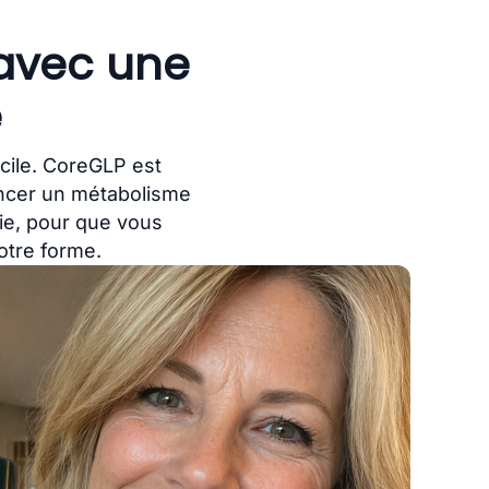
 avec une
e
icile. CoreGLP est
ancer un métabolisme
ie, pour que vous
votre forme.