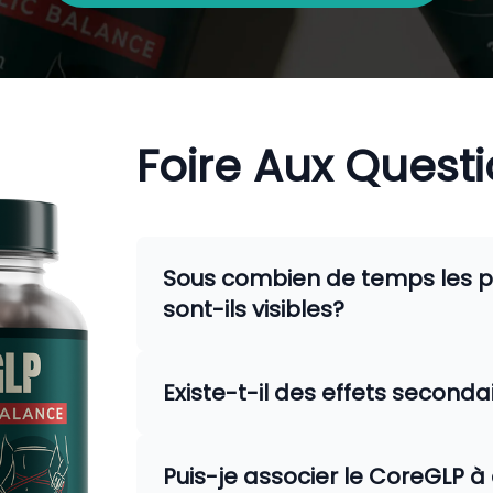
Foire Aux Quest
Sous combien de temps les p
sont-ils visibles?
Les résultats peuvent varier selo
un regain d’énergie en quelques jou
Existe-t-il des effets seconda
poids peuvent apparaître après plu
CoreGLP est composé d’ingrédients 
associés à une alimentation équilib
plupart des utilisateurs. Toutefois,
Puis-je associer le CoreGLP à
sensibilité à certains composants 