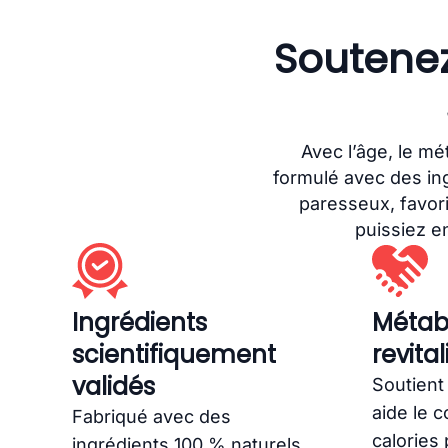
Soutenez
Avec l’âge, le mé
formulé avec des in
paresseux, favor
puissiez en
Ingrédients
Métab
scientifiquement
revital
validés
Soutient
aide le c
Fabriqué avec des
calories
ingrédients 100 % naturels,