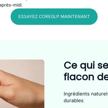
’après-midi.
ESSAYEZ COREGLP MAINTENANT
Ce qui se
flacon d
Ingrédients naturel
durables
CoreGLP exploite le p