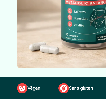
Végan
Sans gluten