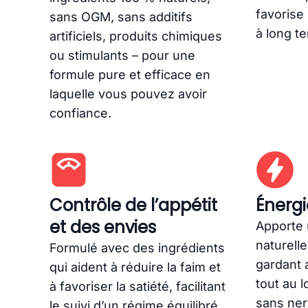
favorise
sans OGM, sans additifs
à long t
artificiels, produits chimiques
ou stimulants – pour une
formule pure et efficace en
laquelle vous pouvez avoir
confiance.
Contrôle de l’appétit
Énergi
et des envies
Apporte 
naturell
Formulé avec des ingrédients
gardant 
qui aident à réduire la faim et
tout au l
à favoriser la satiété, facilitant
sans ner
le suivi d’un régime équilibré.