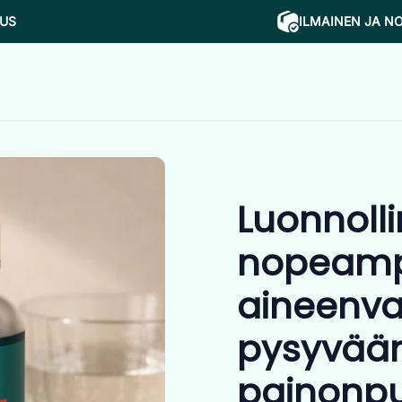
NUS
ILMAINEN JA N
Luonnoll
nopeam
aineenva
pysyvää
painonp