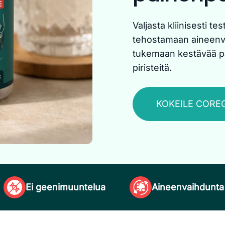
Valjasta kliinisesti t
tehostamaan aineenvai
tukemaan kestävää pai
piristeitä.
KOKEILE CORE
Ei geenimuuntelua
Aineenvaihdunta