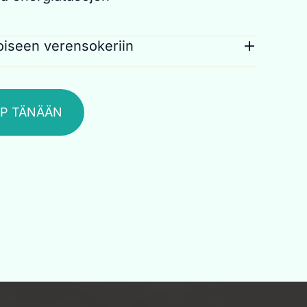
nergiaa. Ei keinotekoisia lisäaineita – vain
 ainesosia, jotka toimivat kehosi kanssa.
teitä, kuten berberiiniä, vihreä tee -uutetta
noiseen verensokeriin
aattia – kukin valittu niiden kyvyn
s kasviperäinen alkaloidi, joka tukee
veellistä glukoosiaineenvaihduntaa, edistää
herkkyyttä ja glukoosiaineenvaihduntaa. Se
taa ylläpitämään pitkäkestoista energian
ehosi luonnollisten prosessien kanssa,
ä nämä ainesosat aktivoivat kehosi
LP TÄNÄÄN
tasapainoisia energiatasoja ja vähentäen ei-
ihdunnan toimintoja pitääksesi sinut
ipiikkejä päivän aikana.
inoisena koko päivän.