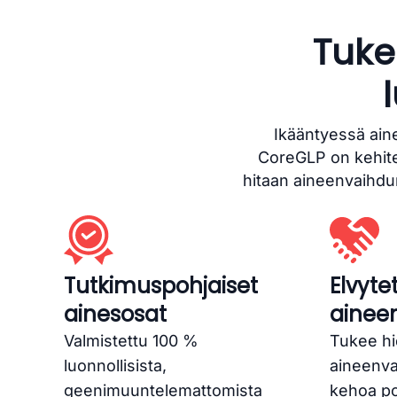
Tuke
Ikääntyessä ain
CoreGLP on kehitet
hitaan aineenvaihdun
Tutkimuspohjaiset
Elvyte
ainesosat
ainee
Valmistettu 100 %
Tukee hi
luonnollisista,
aineenva
geenimuuntelemattomista
kehoa po