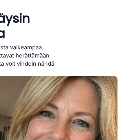
äysin
a
esta vaikeampaa.
uttavat herättämään
ta voit vihdoin nähdä