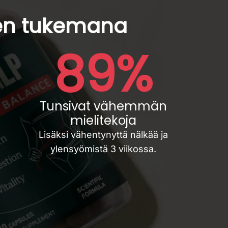
jien tukemana
89%
Tunsivat vähemmän
mielitekoja
Lisäksi vähentynyttä nälkää ja
ylensyömistä 3 viikossa.