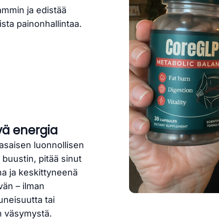
mmin ja edistää
ista painonhallintaa.
vä energia
tasaisen luonnollisen
buustin, pitää sinut
na ja keskittyneenä
vän – ilman
neisuutta tai
än väsymystä.