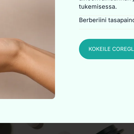
mielitekoja ja lisätä e
tukemisessa.
puhtaita, todistettuja
CoreGLP sisältää yhdis
Berberiini tasapai
(EGCG) ja kromipikolin
Berberiini on voimaka
perusteella tukea ter
terveellistä insuliini
rasvan polttoa ja aut
toimii synergisesti k
vapautumista. Yhdess
KOKEILE COREG
auttaen ylläpitämään 
luonnollisia aineenva
toivottuja verensoker
energisenä ja tasapa