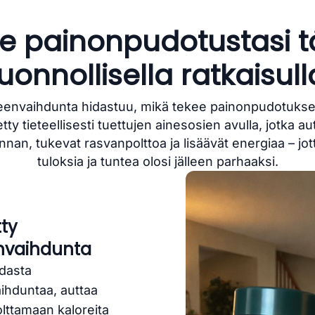
e painonpudotustasi t
luonnollisella ratkaisull
eenvaihdunta hidastuu, mikä tekee painonpudotuks
ty tieteellisesti tuettujen ainesosien avulla, jotka a
nan, tukevat rasvanpolttoa ja lisäävät energiaa – jot
tuloksia ja tuntea olosi jälleen parhaaksi.
tty
nvaihdunta
dasta
ihduntaa, auttaa
lttamaan kaloreita