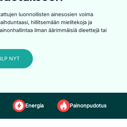
estattujen luonnollisten ainesosien voima
hduntaasi, hillitsemään mielitekoja ja
nonhallintaa ilman äärimmäisiä dieettejä tai
GLP NYT
Energia
Painonpudotus