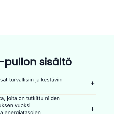
pullon sisältö
at turvallisiin ja kestäviin
onnon voimaa ainesosilla, kuten
a, joita on tutkittu niiden
12-vitamiinilla, jotka on huolellisesti valittu
uksen vuoksi
lla tukea aineenvaihduntaa, hillitä
a energiatasojen