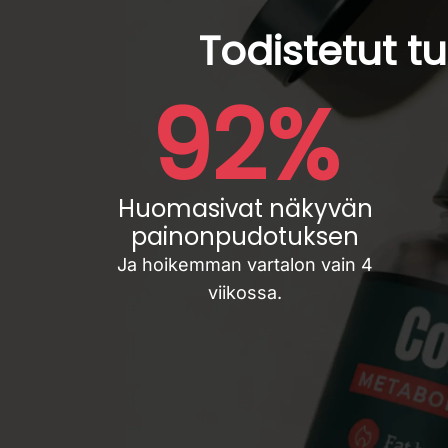
Todistetut t
92%
Huomasivat näkyvän
painonpudotuksen
Ja hoikemman vartalon vain 4
viikossa.