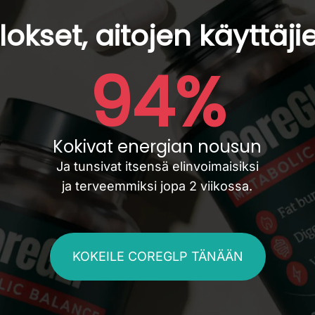
ulokset, aitojen käyttä
94%
Kokivat energian nousun
Ja tunsivat itsensä elinvoimaisiksi
ja terveemmiksi jopa 2 viikossa.
KOKEILE COREGLP TÄNÄÄN