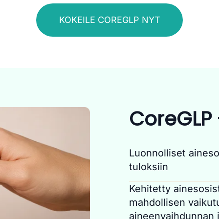
KOKEILE COREGLP NYT
CoreGLP -
Luonnolliset ainesos
tuloksiin
CoreGLP hyödyntää lu
Kehitetty ainesosist
omenaviinietikalla ja B
mahdollisen vaikut
niiden kyvyn perustee
aineenvaihdunnan j