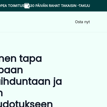
OPEA TOIMITUS
30 PÄIVÄN RAHAT TAKAISIN -TAKUU
Osta nyt
inen tapa
paan
ihduntaan ja
n
udotukseen