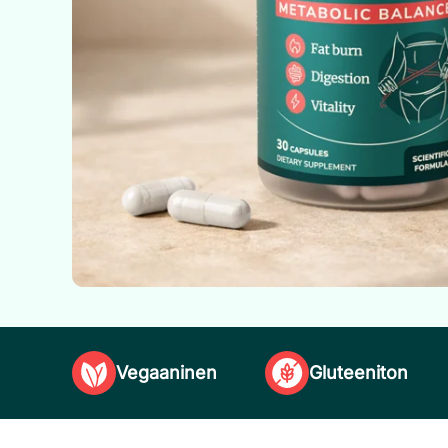
Vegaaninen
Gluteeniton