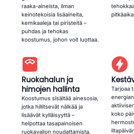
raaka-aineista, ilman
tehokkaa
keinotekoisia lisäaineita,
pitkäaika
kemikaaleja tai piristeitä –
puhdas ja tehokas
koostumus, johon voit luottaa.
Ruokahalun ja
Kestä
himojen hallinta
Tarjoaa 
energian 
Koostumus sisältää ainesosia,
aktiivise
jotka hillitsevät nälkää ja
koko päi
lisäävät kylläisyyttä –
hermostu
helpottaa tasapainoisen
iltapäiv
ruokavalion noudattamista.